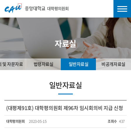
자료실
의 및 자문자료
법령자료실
일반자료실
비공개자료실
일반자료실
(대평제91호) 대학평의원회 제96차 임시회의비 지급 신청
대학평의원회
2023-05-15
조회수
437