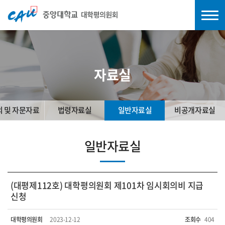
자료실
의 및 자문자료
법령자료실
일반자료실
비공개자료실
일반자료실
(대평제112호) 대학평의원회 제101차 임시회의비 지급
신청
대학평의원회
2023-12-12
조회수
404