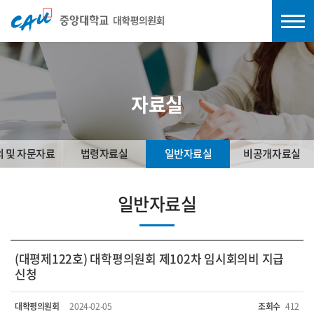
자료실
의 및 자문자료
법령자료실
일반자료실
비공개자료실
일반자료실
(대평제122호) 대학평의원회 제102차 임시회의비 지급
신청
대학평의원회
2024-02-05
조회수
412