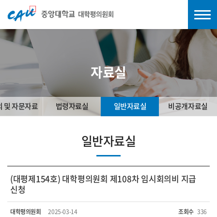
자료실
의 및 자문자료
법령자료실
일반자료실
비공개자료실
일반자료실
(대평제154호) 대학평의원회 제108차 임시회의비 지급
신청
대학평의원회
2025-03-14
조회수
336