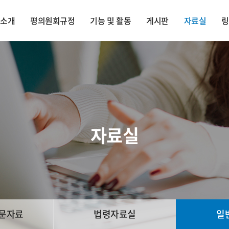
회소개
평의원회규정
기능 및 활동
게시판
자료실
링
자료실
자문자료
법령자료실
일