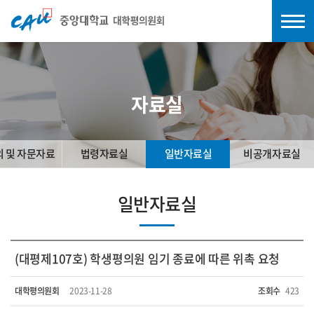
자료실
의 및 자문자료
법령자료실
일반자료실
비공개자료실
일반자료실
(대평제107호) 학생평의원 임기 종료에 따른 위촉 요청
대학평의원회
2023-11-28
조회수
423