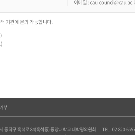
이메일 : cau-council@cau.ac.
래 기관에 문의 가능합니다.
)
)
거부
 동작구 흑석로 84(흑석동) 중앙대학교 대학평의원회
TEL : 02-820-655