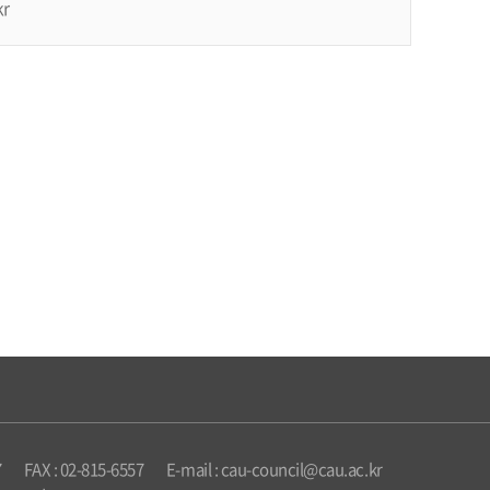
kr
7
FAX : 02-815-6557
E-mail : cau-council@cau.ac.kr